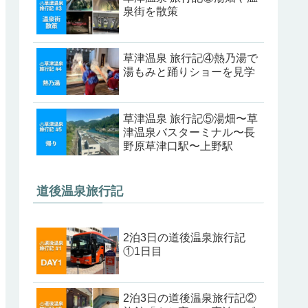
泉街を散策
草津温泉 旅行記④熱乃湯で
湯もみと踊りショーを見学
草津温泉 旅行記⑤湯畑〜草
津温泉バスターミナル〜長
野原草津口駅〜上野駅
道後温泉旅行記
2泊3日の道後温泉旅行記
①1日目
2泊3日の道後温泉旅行記②