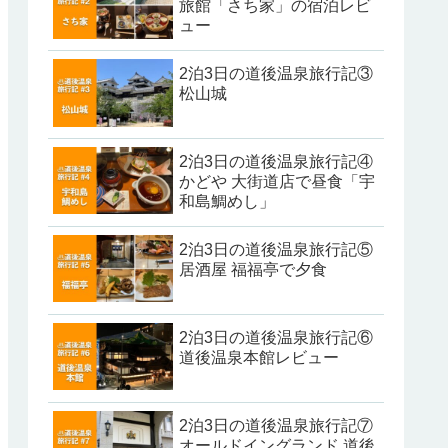
旅館「さち家」の宿泊レビ
ュー
2泊3日の道後温泉旅行記③
松山城
2泊3日の道後温泉旅行記④
かどや 大街道店で昼食「宇
和島鯛めし」
2泊3日の道後温泉旅行記⑤
居酒屋 福福亭で夕食
2泊3日の道後温泉旅行記⑥
道後温泉本館レビュー
2泊3日の道後温泉旅行記⑦
オールドイングランド 道後