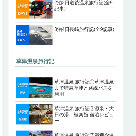
2泊3日道後温泉旅行記(全9
記事)
3泊4日長崎旅行記(全9記事)
草津温泉旅行記
草津温泉 旅行記①草津温泉
まで特急草津と路線バスを
利用
草津温泉 旅行記②源泉・大
日の湯 極楽館 宿泊レビュ
ー
草津温泉 旅行記③湯畑や温