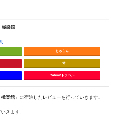
 極楽館
図]
じゃらん
一休
Yahoo!トラベル
 極楽館
」に宿泊したレビューを行っていきます。
ていきます。